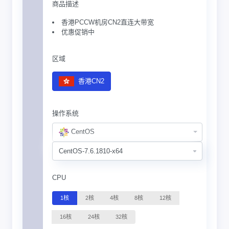
商品描述
香港PCCW机房CN2直连大带宽
优惠促销中
区域
香港CN2
操作系统
CentOS
CPU
1核
2核
4核
8核
12核
16核
24核
32核