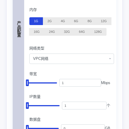
内存
1G
2G
4G
6G
8G
12G
产品配置
16G
24G
32G
64G
128G
网络类型
VPC网络
带宽
Mbps
IP数量
个
数据盘
GB