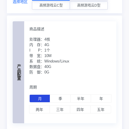
选择地区
高频游戏云C型
高频游戏云D型
商品描述
处理器：
4核
内 存：
4G
I P：
1个
带 宽：
10M
系 统：
Windows/Linux
产品配置
数据盘：
40G
防 御：
0G
周期
月
季
半年
年
两年
三年
四年
五年