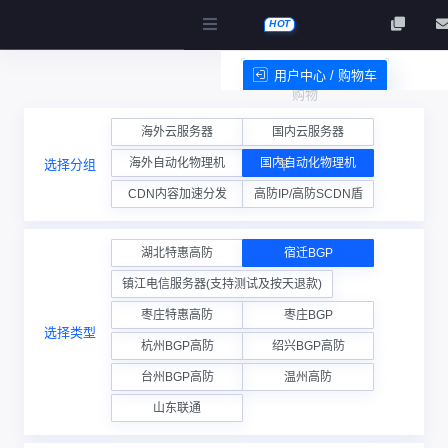
HOT
用户中心 / 购物车
购物
服务条款
海外云服务器
国内云服务器
海外自动化物理机
国内自动化物理机
选择分组
车
CDN内容加速分发
高防IP/高防SCDN盾
湖北特惠高防
宿迁BGP
镇江电信服务器(支持测试及按天退款)
枣庄特惠高防
枣庄BGP
选择类型
杭州BGP高防
绍兴BGP高防
台州BGP高防
温州高防
山东联通