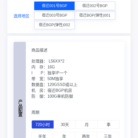
宿迁001号BGP
宿迁002号BGP
宿迁003号BGP
宿迁BGP(弹性)001
选择地区
宿迁BGP(弹性)002
商品描述
处理器：
L56XX*2
内 存：
16G
I P：
独享IP一个
带 宽：
50M独享
数据盘：
120GSSD或以上
机 房：
宿迁BGP机房
防 御：
100G单机防御
产品配置
周期
720小时
30天
月
季
半年
年
两年
三年