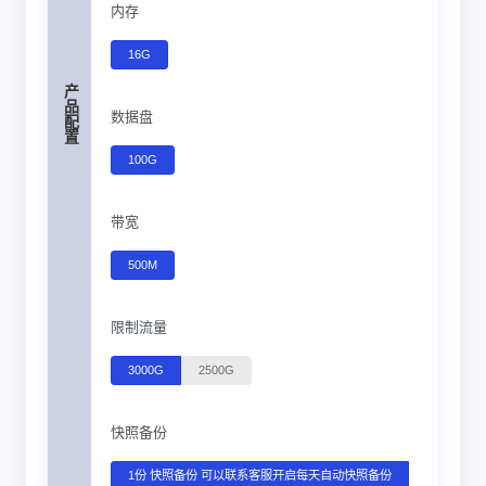
内存
16G
产品配置
数据盘
100G
带宽
500M
限制流量
3000G
2500G
快照备份
1份 快照备份 可以联系客服开启每天自动快照备份