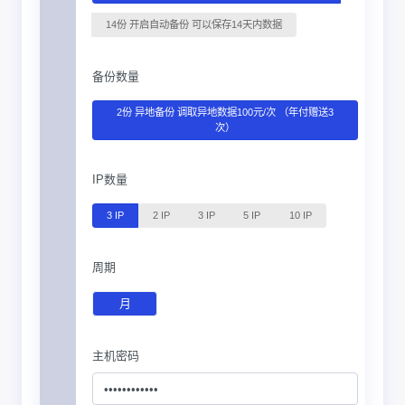
14份 开启自动备份 可以保存14天内数据
备份数量
2份 异地备份 调取异地数据100元/次 （年付赠送3
次）
IP数量
3 IP
2 IP
3 IP
5 IP
10 IP
周期
月
主机密码