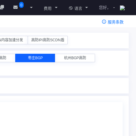
0
您好，
费用
语言
服务条款
N内容加速分发
高防IP/高防SCDN盾
高防
枣庄BGP
杭州BGP高防