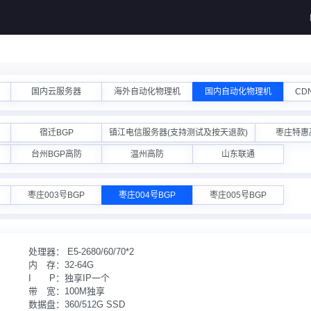
国内云服务器
海外自动化物理机
国内自动化物理机
CD
宿迁BGP
镇江电信服务器(支持测试及按天退款)
枣庄特惠
台州BGP高防
温州高防
山东联通
枣庄003号BGP
枣庄004号BGP
枣庄005号BGP
处理器：
E5-2680/60/70*2
内 存：
32-64G
I P：
独享IP一个
带 宽：
100M独享
数据盘：
360/512G SSD