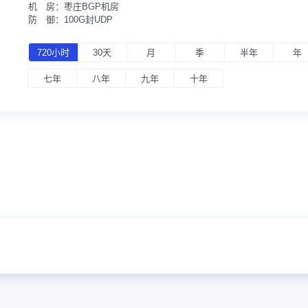
机 房：
枣庄BGP机房
防 御：
100G封UDP
720小时
30天
月
季
半年
年
七年
八年
九年
十年